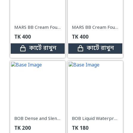
MARS BB Cream Foundation Skin Perfection Color-Correcting-30 ml (05-BISCUIT)
MARS BB Cream Foundation Skin Perfection Color-Correcting-30 ml (06-RICH)
TK
400
TK
400
কার্টে রাখুন
কার্টে রাখুন
BOB Dense and Slender Long Lash Mascara
BOB Liquid Waterproof 0.2MM Slim Nib Eyeliner Pen
TK
200
TK
180