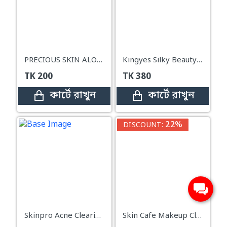
PRECIOUS SKIN ALOE CREAM MASK
Kingyes Silky Beauty Quick & Painless Hair Removal Spray -150ml
TK
200
TK
380
কার্টে রাখুন
কার্টে রাখুন
22%
DISCOUNT:
Skinpro Acne Clearing Gel Cleanser -100ml
Skin Cafe Makeup Cleansing Oil Advanced – 120ml