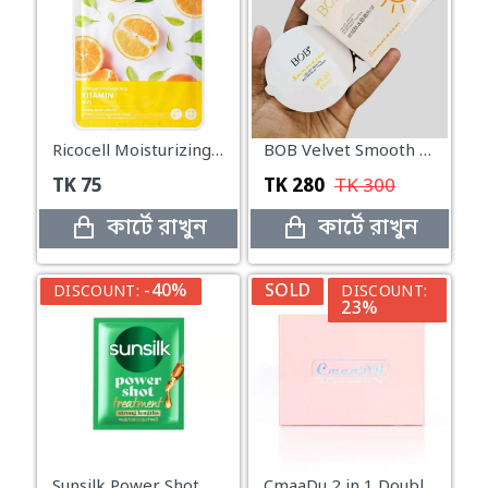
Ricocell Moisturizing and Brightening Mask with Vitamin C – 23g
BOB Velvet Smooth Waterproof Sunscreen Powder
TK
75
TK
280
TK
300
কার্টে রাখুন
কার্টে রাখুন
-40%
SOLD
DISCOUNT:
DISCOUNT:
23%
Sunsilk Power Shot Treatment For Hair Pack Strong Lengths Pack 20ml
CmaaDu 2 in 1 Double Modify Highlighter Make Up Powder Blusher Palette-03