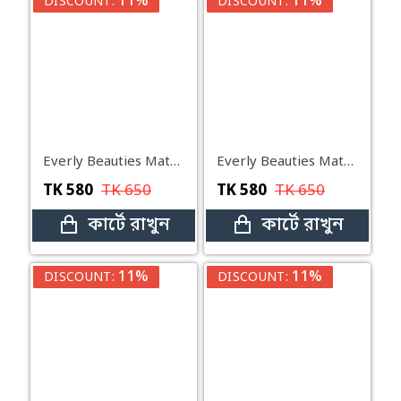
11%
11%
DISCOUNT:
DISCOUNT:
Everly Beauties Matte Touch Compact Powder with SPF15++ (Medium Beige)
Everly Beauties Matte Touch Compact Powder with SPF15++ (Warm Beige)
TK
580
TK
650
TK
580
TK
650
কার্টে রাখুন
কার্টে রাখুন
11%
11%
DISCOUNT:
DISCOUNT: