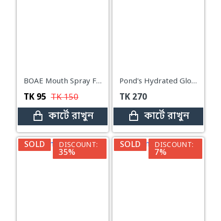
BOAE Mouth Spray Fruity Oral Spray Remove Bad Breath 20 ml - Strawberry
Pond's Hydrated Glow Super Light Gel Moisturiser-50ml
TK
95
TK
150
TK
270
কার্টে রাখুন
কার্টে রাখুন
SOLD
SOLD
DISCOUNT:
DISCOUNT:
35%
7%