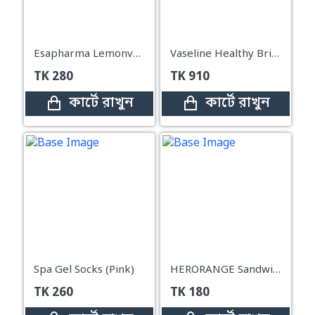
Esapharma Lemonvate Gel Tube – 30g
Vaseline Healthy Bright Gluta-Hya Serum Burst Lotion (Dewy Radiance) - 290ml
TK
280
TK
910
কার্টে রাখুন
কার্টে রাখুন
Spa Gel Socks (Pink)
HERORANGE Sandwich Blush – 01
TK
260
TK
180