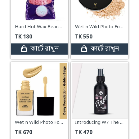
Hard Hot Wax Beans 100g
Wet n Wild Photo Focus Loose Setting Powder – Banana
TK
180
TK
550
কার্টে রাখুন
কার্টে রাখুন
Wet n Wild Photo Focus Dewy Foundation – Golden Beige (30ml)
Introducing W7 The Matte Fixer Makeup Setting Spray - 60m
TK
670
TK
470