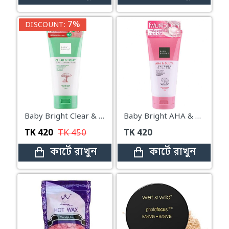
7%
DISCOUNT:
Baby Bright Clear & Treat Acne Cleansing Foam (120 g)
Baby Bright AHA & Gluta Whitening Facial Foam (120 g)
TK
420
TK
450
TK
420
কার্টে রাখুন
কার্টে রাখুন