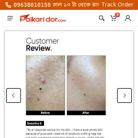
তে কল করুন সকাল ১০ টা থেকে রাত ১০টা (শনি থেকে বৃহস্পত
Track Order
09638010150
0