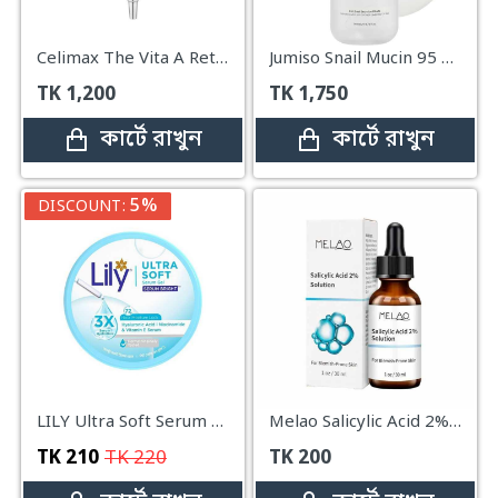
Celimax The Vita A Retinal Shot Tightening Booster – 15ml
Jumiso Snail Mucin 95 + Peptide Essence – 140ml
TK
1,200
TK
1,750
কার্টে রাখুন
কার্টে রাখুন
5%
DISCOUNT:
LILY Ultra Soft Serum Gel-50ml
Melao Salicylic Acid 2% Solution – 30 ml
TK
210
TK
220
TK
200