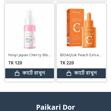
Fenyi Japan Cherry Blossom Serum – 17ml
BIOAQUA Peach Extract Fruit Acid Exfoliating Face Gel – 140g
TK
120
TK
220
কার্টে রাখুন
কার্টে রাখুন
Paikari Dor