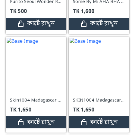
Purito Seoul Wonder Releaf Centella Toner Unscented – 30ml
Some By Mi AHA BHA PHA 30 Days Miracle Toner - 150ml
TK
500
TK
1,600
কার্টে রাখুন
কার্টে রাখুন
Skin1004 Madagascar Centella Toning Toner 210ml
SKIN1004 Madagascar Centella Tone Brightening Boosting Toner - 210ml
TK
1,650
TK
1,650
কার্টে রাখুন
কার্টে রাখুন