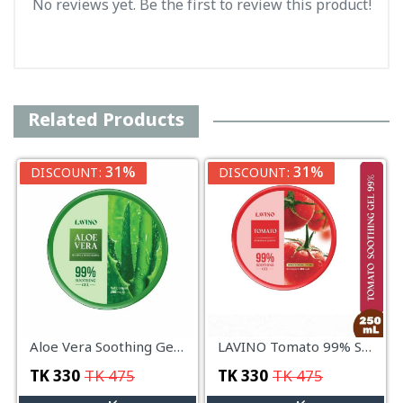
No reviews yet. Be the first to review this product!
Related Products
31%
31%
DISCOUNT:
DISCOUNT:
Aloe Vera Soothing Gel 99% – 250ml
LAVINO Tomato 99% Soothing Gel – 250ml
TK
330
TK
475
TK
330
TK
475