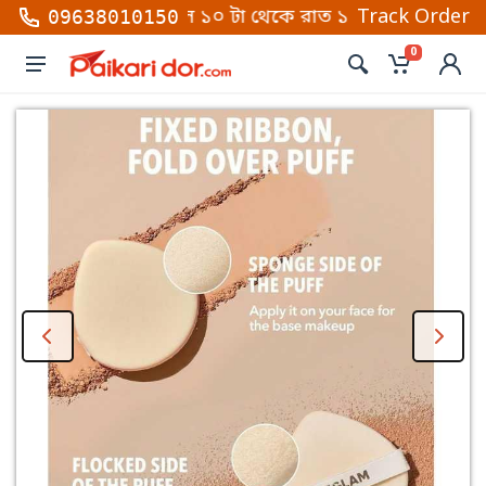
কল করুন সকাল ১০ টা থেকে রাত ১০টা (শনি থেকে বৃহস্পতিবা
Track Order
09638010150
0