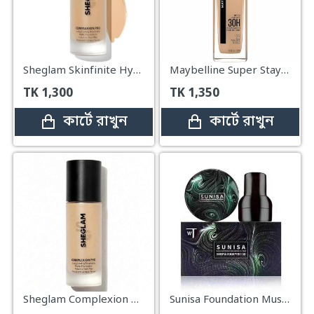
Sheglam Skinfinite Hydrating Foundation – Honey
Maybelline Super Stay Foundation Warm Nude (30ml)
TK
1,300
TK
1,350
কার্টে রাখুন
কার্টে রাখুন
Sheglam Complexion Pro Long Lasting Breathable Matte Foundation – Warm Vanilla 30ml
Sunisa Foundation Mushrooms Air Cushion CC Cream – 20g