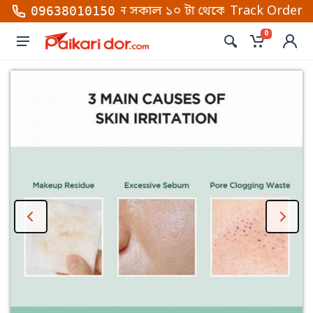
োতে কল করুন সকাল ১০ টা থেকে রাত ১০টা (শনি থেকে বৃহস্
Track Order
09638010150
0