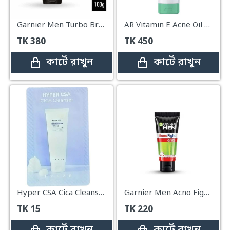
Garnier Men Turbo Bright Face Wash – 100g
AR Vitamin E Acne Oil Control Foaming Cleanser
TK
380
TK
450
কার্টে রাখুন
কার্টে রাখুন
Hyper CSA Cica Cleanser Mini
Garnier Men Acno Fight Anti-Pimple Face Wash – 50g
TK
15
TK
220