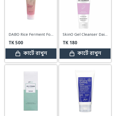
DABO Rice Ferment Foam Cleanser Whitening & Shining – 100ml
SkinO Gel Cleanser Daily Refresh For All Skin Types – 100ml
TK
500
TK
180
কার্টে রাখুন
কার্টে রাখুন