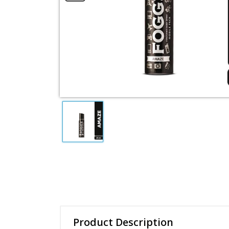
Essence Cream
Mud mask
View All Categories
Product Description