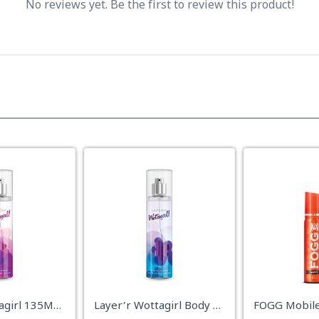
No reviews yet. Be the first to review this product!
Layer’r Wottagirl 135ML: Secret Crush
Layer’r Wottagirl Body Splash – Mystic Island (135ml)