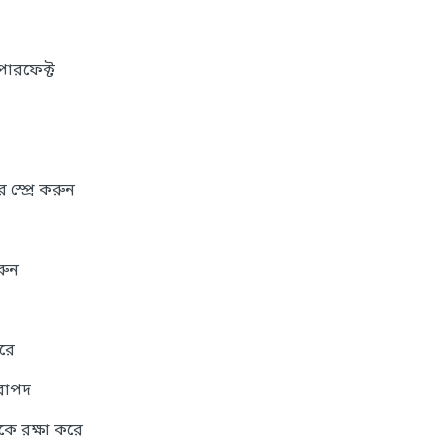
পারফেক্ট
স্প্রে করুন
রুন
করে
িরাপদ
েকে রক্ষা করে