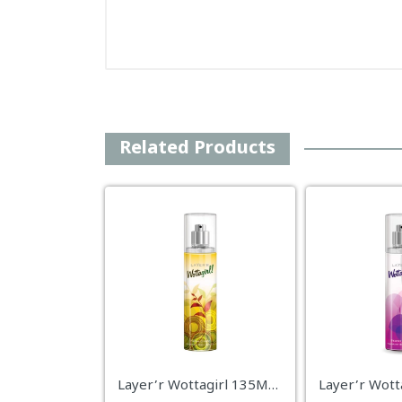
Related Products
Layer’r Wottagirl 135ML: Fresh Citrus