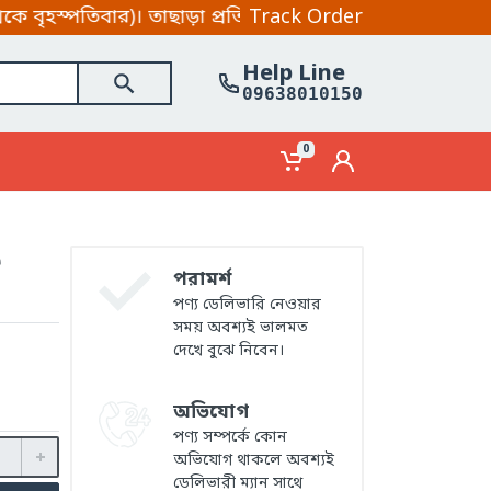
ার)। তাছাড়া প্রতিদিন হোয়াটসআপ ও মেসেন্জার সপ্তাহে ৭ দ
Track Order
Help Line
09638010150
0
e
পরামর্শ
পণ্য ডেলিভারি নেওয়ার
সময় অবশ্যই ভালমত
দেখে বুঝে নিবেন।
অভিযোগ
পণ্য সম্পর্কে কোন
অভিযোগ থাকলে অবশ্যই
ডেলিভারী ম্যান সাথে