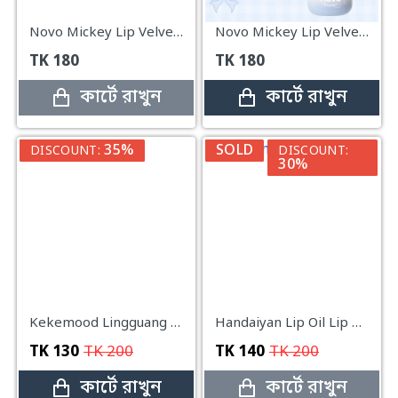
Novo Mickey Lip Velvet Mud Lipstick#720
Novo Mickey Lip Velvet Mud Lipstick#129
TK
180
TK
180
কার্টে রাখুন
কার্টে রাখুন
35%
SOLD
DISCOUNT:
DISCOUNT:
30%
Kekemood Lingguang Lipstick
Handaiyan Lip Oil Lip Balm Moisturizing Transparent Lip Care Water Gloss Mirror Lip Gloss#kiwi
TK
130
TK
200
TK
140
TK
200
কার্টে রাখুন
কার্টে রাখুন