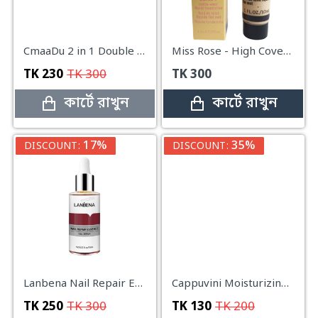
CmaaDu 2 in 1 Double Modify Highlighter Make Up Powder Blusher Palette-03
Miss Rose - High Coverage Matte matte beige 1 Foundation (Medium Tones)
TK
230
TK
300
TK
300
কার্টে রাখুন
কার্টে রাখুন
17%
35%
DISCOUNT:
DISCOUNT:
Lanbena Nail Repair Essence Serum -15ml
Cappuvini Moisturizing Honey Lip Mask
TK
250
TK
300
TK
130
TK
200