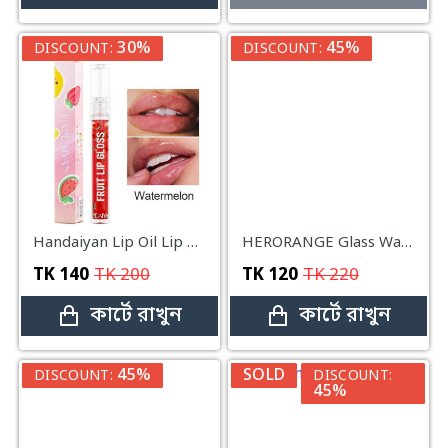
30%
45%
DISCOUNT:
DISCOUNT:
Handaiyan Lip Oil Lip Balm Moisturizing Transparent Lip Care Water Gloss Mirror Lip Gloss#cherry
HERORANGE Glass Water Gloss #06
TK
140
TK
200
TK
120
TK
220
কার্টে রাখুন
কার্টে রাখুন
45%
SOLD
DISCOUNT:
DISCOUNT:
45%