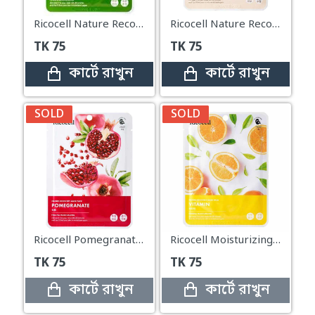
Ricocell Nature Recovery Mask Pack Aloe – 23g
Ricocell Nature Recovery Mask Pack Potato – 23g
TK
75
TK
75
কার্টে রাখুন
কার্টে রাখুন
SOLD
SOLD
Ricocell Pomegranate Extract Brightening & Moisturizing Mask – 23g
Ricocell Moisturizing and Brightening Mask with Vitamin C – 23g
TK
75
TK
75
কার্টে রাখুন
কার্টে রাখুন