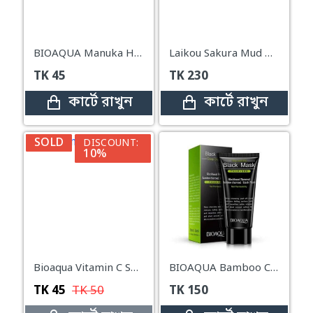
BIOAQUA Manuka Honey Facial Mask Vitamin E-25g
Laikou Sakura Mud Mask Cream – 90g
TK
45
TK
230
কার্টে রাখুন
কার্টে রাখুন
SOLD
DISCOUNT:
10%
Bioaqua Vitamin C Skin Rejuvenation Mask 25g
BIOAQUA Bamboo Charcoal Blackhead Facial Mask
TK
45
TK
50
TK
150