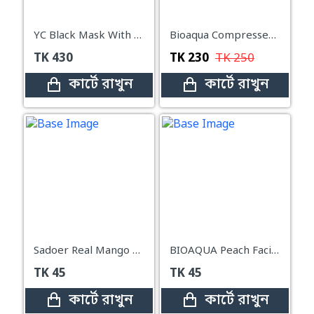
YC Black Mask With Bamboo Charcoal – 100ml
Bioaqua Compressed Facial Tablet Face Sheet Mask 50pcs Pack
TK
430
TK
230
TK
250
কার্টে রাখুন
কার্টে রাখুন
Sadoer Real Mango Moisturizing Facial Mask Fabric 25g
BIOAQUA Peach Facial Mask Moisturizer Face Sheet Mask – 25g
TK
45
TK
45
কার্টে রাখুন
কার্টে রাখুন