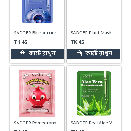
SADOER Blueberries Nourishing Facial Sheet Mask – 25g
SADOER Plant Mask Series Oatmeal Hydrating Smoothing Face Mask – 25g
TK
45
TK
45
কার্টে রাখুন
কার্টে রাখুন
SADOER Pomegranate Moisturizing Facial Sheet Mask – 25g
SADOER Real Aloe Vera Moisturizing Facial Sheet Mask – 25g