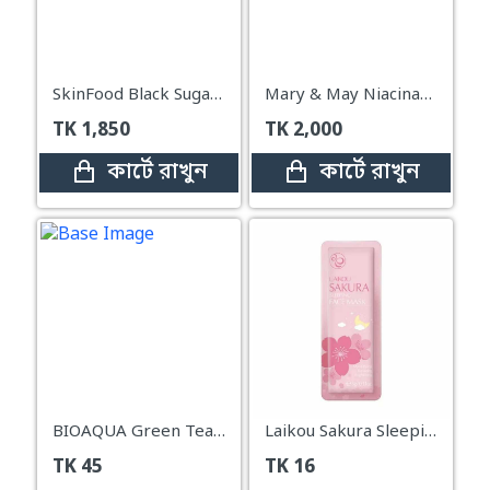
SkinFood Black Sugar Perfect Essential Scrub 2X – 210g
Mary & May Niacinamide Vitamin C Mask 30 Sheets (400ml)
TK
1,850
TK
2,000
কার্টে রাখুন
কার্টে রাখুন
BIOAQUA Green Tea Refreshing Mask – 25g
Laikou Sakura Sleeping Face Mask (1 Pcs)
TK
45
TK
16