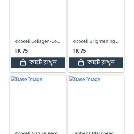
Ricocell Collagen-Containing Firming and Moisturizing Mask – 23g
Ricocell Brightening and Nourishing Mask with Royal Jelly Extract – 23g
TK
75
TK
75
কার্টে রাখুন
কার্টে রাখুন
Ricocell Nature Recovery Mask Pack Snail – 23g
Lanbena Blackhead Remover Peel Off Mask – 50g