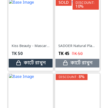
SOLD
DISCOUNT:
10%
Kiss Beauty - Mascarilla Peel Off Cool Girl (10 ml)
SADOER Natural Plant Extract Series Facial Mask-25g
TK
50
TK
45
TK
50
কার্টে রাখুন
কার্টে রাখুন
8%
DISCOUNT: