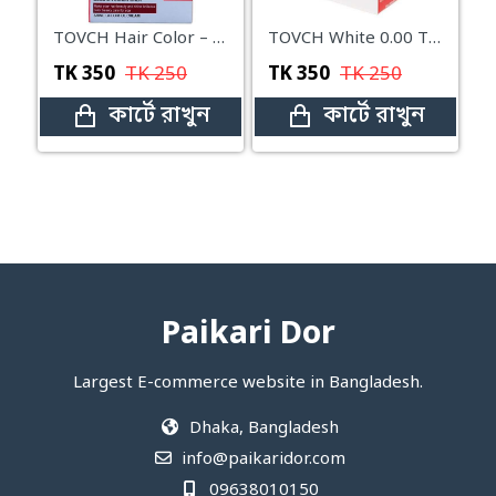
TOVCH Hair Color – Medium Gold
TOVCH White 0.00 TOVCH Cream White Hair
TK
350
TK
250
TK
350
TK
250
কার্টে রাখুন
কার্টে রাখুন
Paikari Dor
Largest E-commerce website in Bangladesh.
Dhaka, Bangladesh
info@paikaridor.com
09638010150