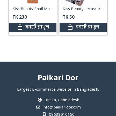
Kiss Beauty Snail Makeup Setting Spray with Snail Extract – 100ml
Kiss Beauty - Mascarilla Peel Off Cool Girl (10 ml)
TK
230
TK
50
কার্টে রাখুন
কার্টে রাখুন
Paikari Dor
Largest E-commerce website in Bangladesh.
Dhaka, Bangladesh
info@paikaridor.com
09638010150